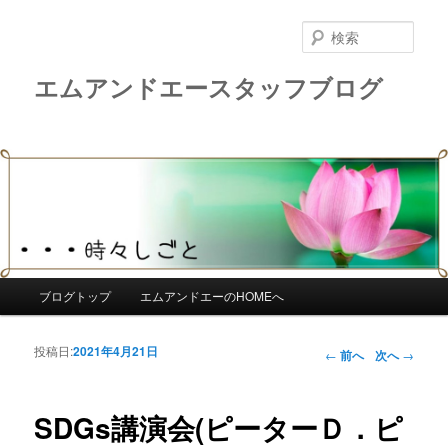
検
索
エムアンドエースタッフブログ
メインメニュー
ブログトップ
エムアンドエーのHOMEへ
メインコンテンツへ移動
サブコンテンツへ移動
投稿日:
2021年4月21日
投稿ナビゲー
←
前へ
次へ
→
ション
SDGs講演会(ピーターＤ．ピ