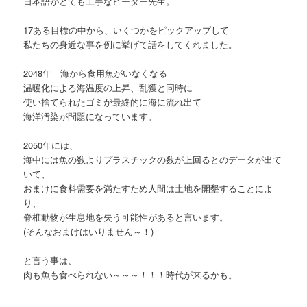
日本語がとても上手なピーター先生。
17ある目標の中から、いくつかをピックアップして
私たちの身近な事を例に挙げて話をしてくれました。
2048年 海から食用魚がいなくなる
温暖化による海温度の上昇、乱獲と同時に
使い捨てられたゴミが最終的に海に流れ出て
海洋汚染が問題になっています。
2050年には、
海中には魚の数よりプラスチックの数が上回るとのデータが出て
いて、
おまけに食料需要を満たすため人間は土地を開墾することによ
り、
脊椎動物が生息地を失う可能性があると言います。
(そんなおまけはいりません～！)
と言う事は、
肉も魚も食べられない～～～！！！時代が来るかも。