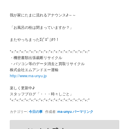
我が家にたまに流れるアナウンス♪～～
「お風呂の栓は閉まっていますか？」
またやっちまったΣ(ﾟﾛﾟ;)ｵｳ！
*+:*+:*+:*+:*+:*+:*+:*+:*+:*+:*+:*+:*+:*+:*+:*+:*
・機密書類出張裁断リサイクル
・パソコン等のデータ消去と買取リサイクル
株式会社エムアンドエー運輸
http://www.ma-unyu.jp
楽しく更新中♪
スタッフブログ「・・・時々しごと」
*+:*+:*+:*+:*+:*+:*+:*+:*+:*+:*+:*+:*+:*+:*+:*+:*
カテゴリー:
今日の事
作成者:
ma-unyu
パーマリンク