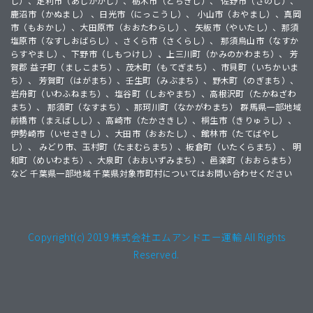
し）、足利市（あしかがし）、栃木市（とちぎし）、 佐野市（さのし）、
鹿沼市（かぬまし） 、日光市（にっこうし）、 小山市（おやまし）、真岡
市（もおかし）、大田原市（おおたわらし）、 矢板市（やいたし）、那須
塩原市（なすしおばらし）、さくら市（さくらし）、 那須烏山市（なすか
らすやまし）、下野市（しもつけし）、上三川町（かみのかわまち）、 芳
賀郡 益子町（ましこまち）、茂木町（もてぎまち）、市貝町（いちかいま
ち）、 芳賀町（はがまち）、壬生町（みぶまち）、野木町（のぎまち）、
岩舟町（いわふねまち）、塩谷町（しおやまち）、高根沢町（たかねざわ
まち）、 那須町（なすまち）、那珂川町（なかがわまち） 群馬県一部地域
前橋市（まえばしし）、高崎市（たかさきし）、桐生市（きりゅうし）、
伊勢崎市（いせさきし）、大田市（おおたし）、館林市（たてばやし
し）、 みどり市、玉村町（たまむらまち）、板倉町（いたくらまち）、 明
和町（めいわまち）、大泉町（おおいずみまち）、邑楽町（おおらまち）
など 千葉県一部地域 千葉県対象市町村についてはお問い合わせください
Copyright(c) 2019 株式会社エムアンドエー運輸 All Rights
Reserved.