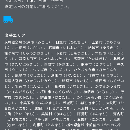
《定休日》土曜、日曜、祝祭日
※定休日の対応はご相談ください。
出張エリア
茨城県全域 水戸市（みとし）、日立市（ひたちし）、土浦市（つちうら
し）、古河市（こがし）、 石岡市（いしおかし）、結城市（ゆうきし）、
龍ケ崎市（りゅうがさきし）、 下妻市（しもつまし）、常総市（じょうそ
うし）、常陸太田市（ひたちおおたし）、 高萩市（たかはぎし）、北茨城
市（きたいばらきし）、笠間市（かさまし）、 取手市（とりでし）、牛久
市（うしくし）、つくば市（つくばし）、 ひたちなか市（ひたちなか
し）、鹿嶋市（かしまし）、潮来市（いたこし）、 守谷市（もりやし）、
常陸大宮市（ひたちおおみやし）、那珂市（なかし）、 筑西市（ちくせい
し）、坂東市（ばんどうし）、稲敷市（いなしきし）、 かすみがうら市
（かすみがうらし）、桜川市（さくらがわし）、神栖市（かみすし）、 行
方市（なめがたし）、鉾田市（ほこたし）、つくばみらい市（つくばみら
いし）、 小美玉市（おみたまし）、茨城町（いばらきまち）、大洗町（お
おあらいまち）、 城里町（しろさとまち）、東海村（とうかいむら）、大
子町（だいごまち）、 美浦村（みほむら）、阿見町（あみまち）、河内町
（かわちまち）、 八千代町（やちよまち）、五霞町（ごかまち）、境町
（さかいまち）、利根町（とねまち） 栃木県全域 宇都宮市（うつのみや