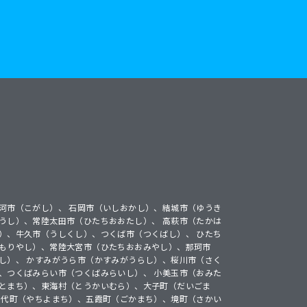
河市（こがし）、 石岡市（いしおかし）、結城市（ゆうき
うし）、常陸太田市（ひたちおおたし）、 高萩市（たかは
）、牛久市（うしくし）、つくば市（つくばし）、 ひたち
（もりやし）、常陸大宮市（ひたちおおみやし）、那珂市
し）、 かすみがうら市（かすみがうらし）、桜川市（さく
、つくばみらい市（つくばみらいし）、 小美玉市（おみた
さとまち）、東海村（とうかいむら）、大子町（だいごま
千代町（やちよまち）、五霞町（ごかまち）、境町（さかい