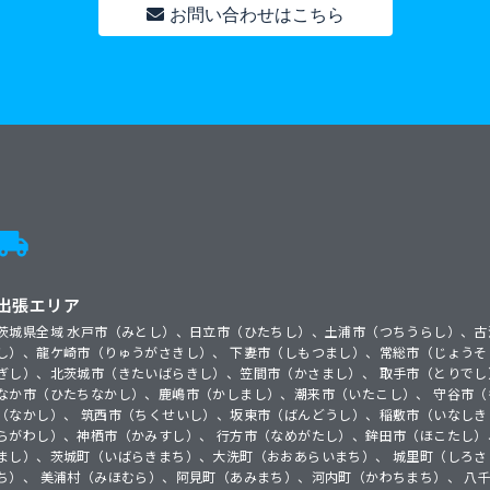
お問い合わせはこちら
出張エリア
茨城県全域 水戸市（みとし）、日立市（ひたちし）、土浦市（つちうらし）、古
し）、龍ケ崎市（りゅうがさきし）、 下妻市（しもつまし）、常総市（じょうそ
ぎし）、北茨城市（きたいばらきし）、笠間市（かさまし）、 取手市（とりでし
なか市（ひたちなかし）、鹿嶋市（かしまし）、潮来市（いたこし）、 守谷市
（なかし）、 筑西市（ちくせいし）、坂東市（ばんどうし）、稲敷市（いなしき
らがわし）、神栖市（かみすし）、 行方市（なめがたし）、鉾田市（ほこたし）
まし）、茨城町（いばらきまち）、大洗町（おおあらいまち）、 城里町（しろ
ち）、 美浦村（みほむら）、阿見町（あみまち）、河内町（かわちまち）、 八