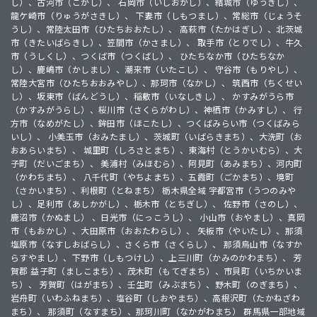
し）、古河市（こがし）、 石岡市（いしおかし）、結城市（ゆうきし）、
龍ケ崎市（りゅうがさきし）、 下妻市（しもつまし）、常総市（じょうそ
うし）、常陸太田市（ひたちおおたし）、 高萩市（たかはぎし）、北茨城
市（きたいばらきし）、笠間市（かさまし）、 取手市（とりでし）、牛久
市（うしくし）、つくば市（つくばし）、 ひたちなか市（ひたちなか
し）、鹿嶋市（かしまし）、潮来市（いたこし）、 守谷市（もりやし）、
常陸大宮市（ひたちおおみやし）、那珂市（なかし）、 筑西市（ちくせい
し）、坂東市（ばんどうし）、稲敷市（いなしきし）、 かすみがうら市
（かすみがうらし）、桜川市（さくらがわし）、神栖市（かみすし）、 行
方市（なめがたし）、鉾田市（ほこたし）、つくばみらい市（つくばみら
いし）、 小美玉市（おみたまし）、茨城町（いばらきまち）、大洗町（お
おあらいまち）、 城里町（しろさとまち）、東海村（とうかいむら）、大
子町（だいごまち）、 美浦村（みほむら）、阿見町（あみまち）、河内町
（かわちまち）、 八千代町（やちよまち）、五霞町（ごかまち）、境町
（さかいまち）、利根町（とねまち） 栃木県全域 宇都宮市（うつのみや
し）、足利市（あしかがし）、栃木市（とちぎし）、 佐野市（さのし）、
鹿沼市（かぬまし） 、日光市（にっこうし）、 小山市（おやまし）、真岡
市（もおかし）、大田原市（おおたわらし）、 矢板市（やいたし）、那須
塩原市（なすしおばらし）、さくら市（さくらし）、 那須烏山市（なすか
らすやまし）、下野市（しもつけし）、上三川町（かみのかわまち）、 芳
賀郡 益子町（ましこまち）、茂木町（もてぎまち）、市貝町（いちかいま
ち）、 芳賀町（はがまち）、壬生町（みぶまち）、野木町（のぎまち）、
岩舟町（いわふねまち）、塩谷町（しおやまち）、高根沢町（たかねざわ
まち）、 那須町（なすまち）、那珂川町（なかがわまち） 群馬県一部地域