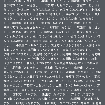
し）、古河市（こがし）、 石岡市（いしおかし）、結城市（ゆうきし）、
龍ケ崎市（りゅうがさきし）、 下妻市（しもつまし）、常総市（じょうそ
うし）、常陸太田市（ひたちおおたし）、 高萩市（たかはぎし）、北茨城
市（きたいばらきし）、笠間市（かさまし）、 取手市（とりでし）、牛久
市（うしくし）、つくば市（つくばし）、 ひたちなか市（ひたちなか
し）、鹿嶋市（かしまし）、潮来市（いたこし）、 守谷市（もりやし）、
常陸大宮市（ひたちおおみやし）、那珂市（なかし）、 筑西市（ちくせい
し）、坂東市（ばんどうし）、稲敷市（いなしきし）、 かすみがうら市
（かすみがうらし）、桜川市（さくらがわし）、神栖市（かみすし）、 行
方市（なめがたし）、鉾田市（ほこたし）、つくばみらい市（つくばみら
いし）、 小美玉市（おみたまし）、茨城町（いばらきまち）、大洗町（お
おあらいまち）、 城里町（しろさとまち）、東海村（とうかいむら）、大
子町（だいごまち）、 美浦村（みほむら）、阿見町（あみまち）、河内町
（かわちまち）、 八千代町（やちよまち）、五霞町（ごかまち）、境町
（さかいまち）、利根町（とねまち） 栃木県全域 宇都宮市（うつのみや
し）、足利市（あしかがし）、栃木市（とちぎし）、 佐野市（さのし）、
鹿沼市（かぬまし） 、日光市（にっこうし）、 小山市（おやまし）、真岡
市（もおかし）、大田原市（おおたわらし）、 矢板市（やいたし）、那須
塩原市（なすしおばらし）、さくら市（さくらし）、 那須烏山市（なすか
らすやまし）、下野市（しもつけし）、上三川町（かみのかわまち）、 芳
賀郡 益子町（ましこまち）、茂木町（もてぎまち）、市貝町（いちかいま
ち）、 芳賀町（はがまち）、壬生町（みぶまち）、野木町（のぎまち）、
岩舟町（いわふねまち）、塩谷町（しおやまち）、高根沢町（たかねざわ
まち）、 那須町（なすまち）、那珂川町（なかがわまち） 群馬県一部地域