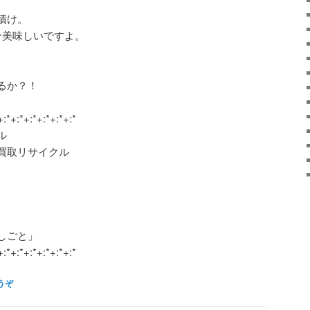
漬け。
分美味しいですよ。
るか？！
+:*+:*+:*+:*+:*+:*
ル
買取リサイクル
しごと」
+:*+:*+:*+:*+:*+:*
うぞ