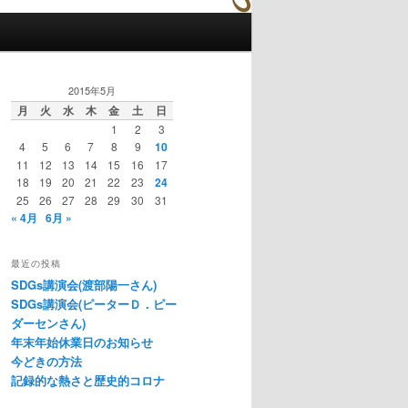
2015年5月
月
火
水
木
金
土
日
1
2
3
4
5
6
7
8
9
10
11
12
13
14
15
16
17
18
19
20
21
22
23
24
25
26
27
28
29
30
31
« 4月
6月 »
最近の投稿
SDGs講演会(渡部陽一さん)
SDGs講演会(ピーターＤ．ピー
ダーセンさん)
年末年始休業日のお知らせ
今どきの方法
記録的な熱さと歴史的コロナ