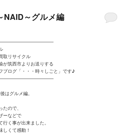
NAID～グルメ編
————————————
ル
買取リサイクル
輸が筑西市よりお送りする
フブログ「・・・時々しごと」です♪
————————————
最後はグルメ編。
ったので、
ザーなどで
て行く事が出来ました。
味しくて感動！