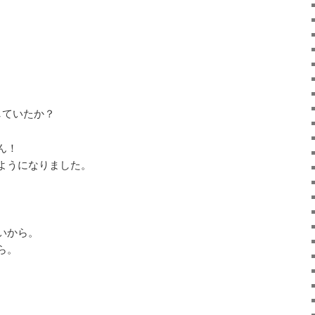
していたか？
ん！
ようになりました。
いから。
ら。