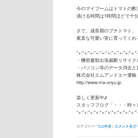
今のマイブームはトマトの酢
漬ける時間は1時間ほどで十
さて、成長期のプチトマト。
素直な可愛い実に育ってくれ
*+:*+:*+:*+:*+:*+:*+:*+:*+:*+:*
・機密書類出張裁断リサイク
・パソコン等のデータ消去と
株式会社エムアンドエー運輸
http://www.ma-unyu.jp
楽しく更新中♪
スタッフブログ「・・・時々
*+:*+:*+:*+:*+:*+:*+:*+:*+:*+:*
カテゴリー:
つぶやき
|
コメントをど