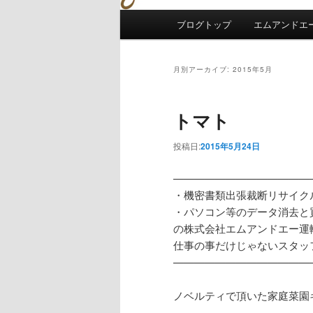
メインメニュー
ブログトップ
エムアンドエー
メインコンテンツへ移動
サブコンテンツへ移動
月別アーカイブ:
2015年5月
トマト
投稿日:
2015年5月24日
—————————————
・機密書類出張裁断リサイク
・パソコン等のデータ消去と
の株式会社エムアンドエー運
仕事の事だけじゃないスタッ
—————————————
ノベルティで頂いた家庭菜園