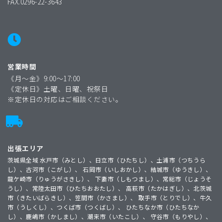
FAX.0296-22-3643
営業時間
《月〜金》9:00〜17:00
《定休日》土曜、日曜、祝祭日
※定休日の対応はご相談ください。
出張エリア
茨城県全域 水戸市（みとし）、日立市（ひたちし）、土浦市（つちうら
し）、古河市（こがし）、 石岡市（いしおかし）、結城市（ゆうきし）、
龍ケ崎市（りゅうがさきし）、 下妻市（しもつまし）、常総市（じょうそ
うし）、常陸太田市（ひたちおおたし）、 高萩市（たかはぎし）、北茨城
市（きたいばらきし）、笠間市（かさまし）、 取手市（とりでし）、牛久
市（うしくし）、つくば市（つくばし）、 ひたちなか市（ひたちなか
し）、鹿嶋市（かしまし）、潮来市（いたこし）、 守谷市（もりやし）、