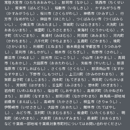
常陸大宮市（ひたちおおみやし）、那珂市（なかし）、 筑西市（ちくせい
し）、坂東市（ばんどうし）、稲敷市（いなしきし）、 かすみがうら市
（かすみがうらし）、桜川市（さくらがわし）、神栖市（かみすし）、 行
方市（なめがたし）、鉾田市（ほこたし）、つくばみらい市（つくばみら
いし）、 小美玉市（おみたまし）、茨城町（いばらきまち）、大洗町（お
おあらいまち）、 城里町（しろさとまち）、東海村（とうかいむら）、大
子町（だいごまち）、 美浦村（みほむら）、阿見町（あみまち）、河内町
（かわちまち）、 八千代町（やちよまち）、五霞町（ごかまち）、境町
（さかいまち）、利根町（とねまち） 栃木県全域 宇都宮市（うつのみや
し）、足利市（あしかがし）、栃木市（とちぎし）、 佐野市（さのし）、
鹿沼市（かぬまし） 、日光市（にっこうし）、 小山市（おやまし）、真岡
市（もおかし）、大田原市（おおたわらし）、 矢板市（やいたし）、那須
塩原市（なすしおばらし）、さくら市（さくらし）、 那須烏山市（なすか
らすやまし）、下野市（しもつけし）、上三川町（かみのかわまち）、 芳
賀郡 益子町（ましこまち）、茂木町（もてぎまち）、市貝町（いちかいま
ち）、 芳賀町（はがまち）、壬生町（みぶまち）、野木町（のぎまち）、
岩舟町（いわふねまち）、塩谷町（しおやまち）、高根沢町（たかねざわ
まち）、 那須町（なすまち）、那珂川町（なかがわまち） 群馬県一部地域
前橋市（まえばしし）、高崎市（たかさきし）、桐生市（きりゅうし）、
伊勢崎市（いせさきし）、大田市（おおたし）、館林市（たてばやし
し）、 みどり市、玉村町（たまむらまち）、板倉町（いたくらまち）、 明
和町（めいわまち）、大泉町（おおいずみまち）、邑楽町（おおらまち）
など 千葉県一部地域 千葉県対象市町村についてはお問い合わせください