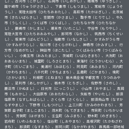
し）、古河市（こがし）、 石岡市（いしおかし）、結城市（ゆうきし）、
龍ケ崎市（りゅうがさきし）、 下妻市（しもつまし）、常総市（じょうそ
うし）、常陸太田市（ひたちおおたし）、 高萩市（たかはぎし）、北茨城
市（きたいばらきし）、笠間市（かさまし）、 取手市（とりでし）、牛久
市（うしくし）、つくば市（つくばし）、 ひたちなか市（ひたちなか
し）、鹿嶋市（かしまし）、潮来市（いたこし）、 守谷市（もりやし）、
常陸大宮市（ひたちおおみやし）、那珂市（なかし）、 筑西市（ちくせい
し）、坂東市（ばんどうし）、稲敷市（いなしきし）、 かすみがうら市
（かすみがうらし）、桜川市（さくらがわし）、神栖市（かみすし）、 行
方市（なめがたし）、鉾田市（ほこたし）、つくばみらい市（つくばみら
いし）、 小美玉市（おみたまし）、茨城町（いばらきまち）、大洗町（お
おあらいまち）、 城里町（しろさとまち）、東海村（とうかいむら）、大
子町（だいごまち）、 美浦村（みほむら）、阿見町（あみまち）、河内町
（かわちまち）、 八千代町（やちよまち）、五霞町（ごかまち）、境町
（さかいまち）、利根町（とねまち） 栃木県全域 宇都宮市（うつのみや
し）、足利市（あしかがし）、栃木市（とちぎし）、 佐野市（さのし）、
鹿沼市（かぬまし） 、日光市（にっこうし）、 小山市（おやまし）、真岡
市（もおかし）、大田原市（おおたわらし）、 矢板市（やいたし）、那須
塩原市（なすしおばらし）、さくら市（さくらし）、 那須烏山市（なすか
らすやまし）、下野市（しもつけし）、上三川町（かみのかわまち）、 芳
賀郡 益子町（ましこまち）、茂木町（もてぎまち）、市貝町（いちかいま
ち）、 芳賀町（はがまち）、壬生町（みぶまち）、野木町（のぎまち）、
岩舟町（いわふねまち）、塩谷町（しおやまち）、高根沢町（たかねざわ
まち）、 那須町（なすまち）、那珂川町（なかがわまち） 群馬県一部地域