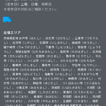
《定休日》土曜、日曜、祝祭日
※定休日の対応はご相談ください。
出張エリア
茨城県全域 水戸市（みとし）、日立市（ひたちし）、土浦市（つちうら
し）、古河市（こがし）、 石岡市（いしおかし）、結城市（ゆうきし）、
龍ケ崎市（りゅうがさきし）、 下妻市（しもつまし）、常総市（じょうそ
うし）、常陸太田市（ひたちおおたし）、 高萩市（たかはぎし）、北茨城
市（きたいばらきし）、笠間市（かさまし）、 取手市（とりでし）、牛久
市（うしくし）、つくば市（つくばし）、 ひたちなか市（ひたちなか
し）、鹿嶋市（かしまし）、潮来市（いたこし）、 守谷市（もりやし）、
常陸大宮市（ひたちおおみやし）、那珂市（なかし）、 筑西市（ちくせい
し）、坂東市（ばんどうし）、稲敷市（いなしきし）、 かすみがうら市
（かすみがうらし）、桜川市（さくらがわし）、神栖市（かみすし）、 行
方市（なめがたし）、鉾田市（ほこたし）、つくばみらい市（つくばみら
いし）、 小美玉市（おみたまし）、茨城町（いばらきまち）、大洗町（お
おあらいまち）、 城里町（しろさとまち）、東海村（とうかいむら）、大
子町（だいごまち）、 美浦村（みほむら）、阿見町（あみまち）、河内町
（かわちまち）、 八千代町（やちよまち）、五霞町（ごかまち）、境町
（さかいまち）、利根町（とねまち） 栃木県全域 宇都宮市（うつのみや