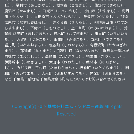
し）、足利市（あしかがし）、栃木市（とちぎし）、 佐野市（さのし）、
鹿沼市（かぬまし） 、日光市（にっこうし）、 小山市（おやまし）、真岡
市（もおかし）、大田原市（おおたわらし）、 矢板市（やいたし）、那須
塩原市（なすしおばらし）、さくら市（さくらし）、 那須烏山市（なすか
らすやまし）、下野市（しもつけし）、上三川町（かみのかわまち）、 芳
賀郡 益子町（ましこまち）、茂木町（もてぎまち）、市貝町（いちかいま
ち）、 芳賀町（はがまち）、壬生町（みぶまち）、野木町（のぎまち）、
岩舟町（いわふねまち）、塩谷町（しおやまち）、高根沢町（たかねざわ
まち）、 那須町（なすまち）、那珂川町（なかがわまち） 群馬県一部地域
前橋市（まえばしし）、高崎市（たかさきし）、桐生市（きりゅうし）、
伊勢崎市（いせさきし）、大田市（おおたし）、館林市（たてばやし
し）、 みどり市、玉村町（たまむらまち）、板倉町（いたくらまち）、 明
和町（めいわまち）、大泉町（おおいずみまち）、邑楽町（おおらまち）
など 千葉県一部地域 千葉県対象市町村についてはお問い合わせください
Copyright(c) 2019 株式会社エムアンドエー運輸 All Rights
Reserved.