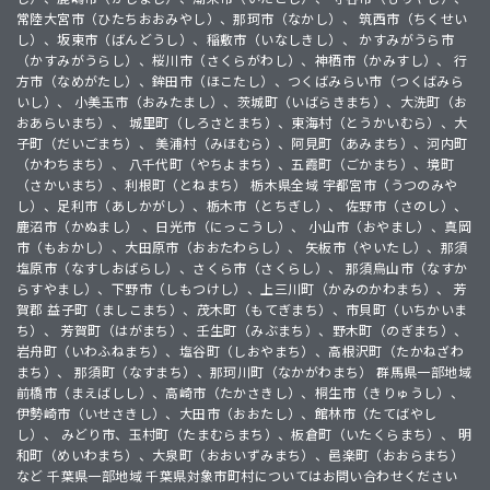
常陸大宮市（ひたちおおみやし）、那珂市（なかし）、 筑西市（ちくせい
し）、坂東市（ばんどうし）、稲敷市（いなしきし）、 かすみがうら市
（かすみがうらし）、桜川市（さくらがわし）、神栖市（かみすし）、 行
方市（なめがたし）、鉾田市（ほこたし）、つくばみらい市（つくばみら
いし）、 小美玉市（おみたまし）、茨城町（いばらきまち）、大洗町（お
おあらいまち）、 城里町（しろさとまち）、東海村（とうかいむら）、大
子町（だいごまち）、 美浦村（みほむら）、阿見町（あみまち）、河内町
（かわちまち）、 八千代町（やちよまち）、五霞町（ごかまち）、境町
（さかいまち）、利根町（とねまち） 栃木県全域 宇都宮市（うつのみや
し）、足利市（あしかがし）、栃木市（とちぎし）、 佐野市（さのし）、
鹿沼市（かぬまし） 、日光市（にっこうし）、 小山市（おやまし）、真岡
市（もおかし）、大田原市（おおたわらし）、 矢板市（やいたし）、那須
塩原市（なすしおばらし）、さくら市（さくらし）、 那須烏山市（なすか
らすやまし）、下野市（しもつけし）、上三川町（かみのかわまち）、 芳
賀郡 益子町（ましこまち）、茂木町（もてぎまち）、市貝町（いちかいま
ち）、 芳賀町（はがまち）、壬生町（みぶまち）、野木町（のぎまち）、
岩舟町（いわふねまち）、塩谷町（しおやまち）、高根沢町（たかねざわ
まち）、 那須町（なすまち）、那珂川町（なかがわまち） 群馬県一部地域
前橋市（まえばしし）、高崎市（たかさきし）、桐生市（きりゅうし）、
伊勢崎市（いせさきし）、大田市（おおたし）、館林市（たてばやし
し）、 みどり市、玉村町（たまむらまち）、板倉町（いたくらまち）、 明
和町（めいわまち）、大泉町（おおいずみまち）、邑楽町（おおらまち）
など 千葉県一部地域 千葉県対象市町村についてはお問い合わせください