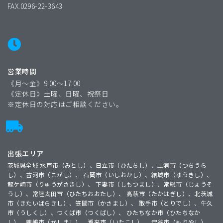
FAX.0296-22-3643
営業時間
《月〜金》9:00〜17:00
《定休日》土曜、日曜、祝祭日
※定休日の対応はご相談ください。
出張エリア
茨城県全域 水戸市（みとし）、日立市（ひたちし）、土浦市（つちうら
し）、古河市（こがし）、 石岡市（いしおかし）、結城市（ゆうきし）、
龍ケ崎市（りゅうがさきし）、 下妻市（しもつまし）、常総市（じょうそ
うし）、常陸太田市（ひたちおおたし）、 高萩市（たかはぎし）、北茨城
市（きたいばらきし）、笠間市（かさまし）、 取手市（とりでし）、牛久
市（うしくし）、つくば市（つくばし）、 ひたちなか市（ひたちなか
し）、鹿嶋市（かしまし）、潮来市（いたこし）、 守谷市（もりやし）、