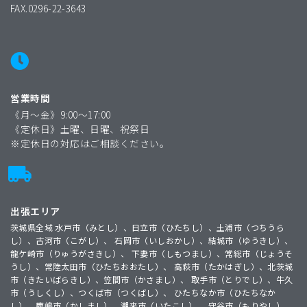
FAX.0296-22-3643
営業時間
《月〜金》9:00〜17:00
《定休日》土曜、日曜、祝祭日
※定休日の対応はご相談ください。
出張エリア
茨城県全域 水戸市（みとし）、日立市（ひたちし）、土浦市（つちうら
し）、古河市（こがし）、 石岡市（いしおかし）、結城市（ゆうきし）、
龍ケ崎市（りゅうがさきし）、 下妻市（しもつまし）、常総市（じょうそ
うし）、常陸太田市（ひたちおおたし）、 高萩市（たかはぎし）、北茨城
市（きたいばらきし）、笠間市（かさまし）、 取手市（とりでし）、牛久
市（うしくし）、つくば市（つくばし）、 ひたちなか市（ひたちなか
し）、鹿嶋市（かしまし）、潮来市（いたこし）、 守谷市（もりやし）、