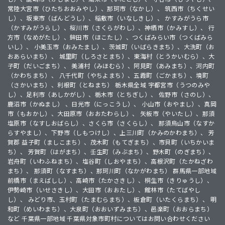
常陸大宮市（ひたちおおみやし）、那珂市（なかし）、 筑西市（ちくせい
し）、坂東市（ばんどうし）、稲敷市（いなしきし）、 かすみがうら市
（かすみがうらし）、桜川市（さくらがわし）、神栖市（かみすし）、 行
方市（なめがたし）、鉾田市（ほこたし）、つくばみらい市（つくばみら
いし）、 小美玉市（おみたまし）、茨城町（いばらきまち）、大洗町（お
おあらいまち）、 城里町（しろさとまち）、東海村（とうかいむら）、大
子町（だいごまち）、 美浦村（みほむら）、阿見町（あみまち）、河内町
（かわちまち）、 八千代町（やちよまち）、五霞町（ごかまち）、境町
（さかいまち）、利根町（とねまち） 栃木県全域 宇都宮市（うつのみや
し）、足利市（あしかがし）、栃木市（とちぎし）、 佐野市（さのし）、
鹿沼市（かぬまし） 、日光市（にっこうし）、 小山市（おやまし）、真岡
市（もおかし）、大田原市（おおたわらし）、 矢板市（やいたし）、那須
塩原市（なすしおばらし）、さくら市（さくらし）、 那須烏山市（なすか
らすやまし）、下野市（しもつけし）、上三川町（かみのかわまち）、 芳
賀郡 益子町（ましこまち）、茂木町（もてぎまち）、市貝町（いちかいま
ち）、 芳賀町（はがまち）、壬生町（みぶまち）、野木町（のぎまち）、
岩舟町（いわふねまち）、塩谷町（しおやまち）、高根沢町（たかねざわ
まち）、 那須町（なすまち）、那珂川町（なかがわまち） 群馬県一部地域
前橋市（まえばしし）、高崎市（たかさきし）、桐生市（きりゅうし）、
伊勢崎市（いせさきし）、大田市（おおたし）、館林市（たてばやし
し）、 みどり市、玉村町（たまむらまち）、板倉町（いたくらまち）、 明
和町（めいわまち）、大泉町（おおいずみまち）、邑楽町（おおらまち）
など 千葉県一部地域 千葉県対象市町村についてはお問い合わせください