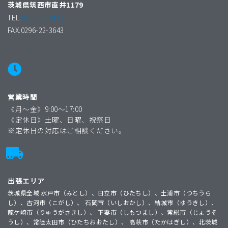
茨城県筑西市直井1179
TEL.
0296-25-0112
FAX.0296-22-3643
営業時間
《月〜金》9:00〜17:00
《定休日》土曜、日曜、祝祭日
※定休日の対応はご相談ください。
出張エリア
茨城県全域 水戸市（みとし）、日立市（ひたちし）、土浦市（つちうら
し）、古河市（こがし）、 石岡市（いしおかし）、結城市（ゆうきし）、
龍ケ崎市（りゅうがさきし）、 下妻市（しもつまし）、常総市（じょうそ
うし）、常陸太田市（ひたちおおたし）、 高萩市（たかはぎし）、北茨城