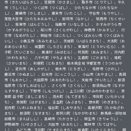
市（きたいばらきし）、笠間市（かさまし）、 取手市（とりでし）、牛久
市（うしくし）、つくば市（つくばし）、 ひたちなか市（ひたちなか
し）、鹿嶋市（かしまし）、潮来市（いたこし）、 守谷市（もりやし）、
常陸大宮市（ひたちおおみやし）、那珂市（なかし）、 筑西市（ちくせい
し）、坂東市（ばんどうし）、稲敷市（いなしきし）、 かすみがうら市
（かすみがうらし）、桜川市（さくらがわし）、神栖市（かみすし）、 行
方市（なめがたし）、鉾田市（ほこたし）、つくばみらい市（つくばみら
いし）、 小美玉市（おみたまし）、茨城町（いばらきまち）、大洗町（お
おあらいまち）、 城里町（しろさとまち）、東海村（とうかいむら）、大
子町（だいごまち）、 美浦村（みほむら）、阿見町（あみまち）、河内町
（かわちまち）、 八千代町（やちよまち）、五霞町（ごかまち）、境町
（さかいまち）、利根町（とねまち） 栃木県全域 宇都宮市（うつのみや
し）、足利市（あしかがし）、栃木市（とちぎし）、 佐野市（さのし）、
鹿沼市（かぬまし） 、日光市（にっこうし）、 小山市（おやまし）、真岡
市（もおかし）、大田原市（おおたわらし）、 矢板市（やいたし）、那須
塩原市（なすしおばらし）、さくら市（さくらし）、 那須烏山市（なすか
らすやまし）、下野市（しもつけし）、上三川町（かみのかわまち）、 芳
賀郡 益子町（ましこまち）、茂木町（もてぎまち）、市貝町（いちかいま
ち）、 芳賀町（はがまち）、壬生町（みぶまち）、野木町（のぎまち）、
岩舟町（いわふねまち）、塩谷町（しおやまち）、高根沢町（たかねざわ
まち）、 那須町（なすまち）、那珂川町（なかがわまち） 群馬県一部地域
前橋市（まえばしし）、高崎市（たかさきし）、桐生市（きりゅうし）、
伊勢崎市（いせさきし）、大田市（おおたし）、館林市（たてばやし
し）、 みどり市、玉村町（たまむらまち）、板倉町（いたくらまち）、 明